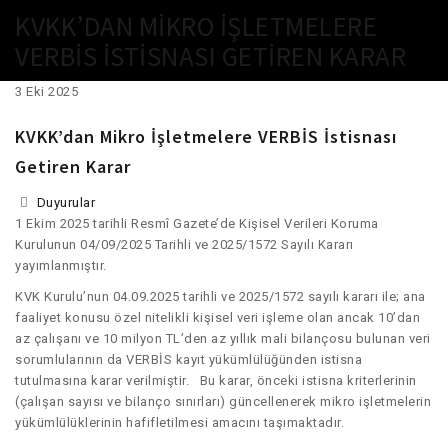
content
KVKK’DAN MIKRO İŞLETMELERE
VERBİS İSTISNASI GETIREN KARAR
3
Eki
2025
KVKK’dan Mikro İşletmelere VERBİS İstisnası
Getiren Karar
Duyurular
1 Ekim 2025 tarihli Resmî Gazete’de Kişisel Verileri Koruma
Kurulunun 04/09/2025 Tarihli ve 2025/1572 Sayılı Kararı
yayımlanmıştır.
KVK Kurulu’nun 04.09.2025 tarihli ve 2025/1572 sayılı kararı ile; ana
faaliyet konusu özel nitelikli kişisel veri işleme olan ancak 10’dan
az çalışanı ve 10 milyon TL’den az yıllık mali bilançosu bulunan veri
sorumlularının da VERBİS kayıt yükümlülüğünden istisna
tutulmasına karar verilmiştir. Bu karar, önceki istisna kriterlerinin
(çalışan sayısı ve bilanço sınırları) güncellenerek mikro işletmelerin
yükümlülüklerinin hafifletilmesi amacını taşımaktadır.