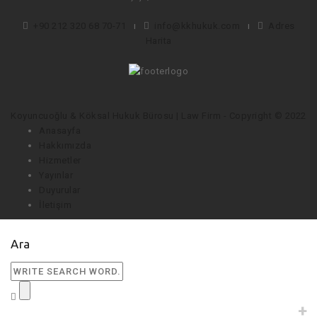
+90 212 320 68 70-71
ı
info@kkhukuk.com
ı
Adres
Harita
Koyuncuoğlu & Köksal Hukuk Bürosu | Law Firm - Copyright © 2022
Anasayfa
Hakkımızda
Hizmetler
Yayınlar
Duyurular
İletişim
Ara
+