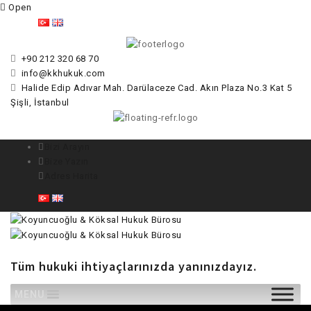
Open
+90 212 320 68 70
info@kkhukuk.com
Halide Edip Adıvar Mah. Darülaceze Cad. Akın Plaza No.3 Kat 5
Şişli, İstanbul
Bizi Arayın
Bize Yazın
Adres Harita
Tüm hukuki ihtiyaçlarınızda yanınızdayız.
Skip
MENU
to