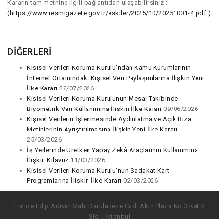
Kararın tam metnine ilgili bağlantıdan ulaşabilirsiniz :
(https://www.resmigazete.gov.tr/eskiler/2025/10/20251001-4.pdf )
DİĞERLERİ
Kişisel Verileri Koruma Kurulu’ndan Kamu Kurumlarının
İnternet Ortamındaki Kişisel Veri Paylaşımlarına İlişkin Yeni
İlke Kararı
28/07/2026
Kişisel Verileri Koruma Kurulunun Mesai Takibinde
Biyometrik Veri Kullanımına İlişkin İlke Kararı
09/06/2026
Kişisel Verilerin İşlenmesinde Aydınlatma ve Açık Rıza
Metinlerinin Ayrıştırılmasına İlişkin Yeni İlke Kararı
25/03/2026
İş Yerlerinde Üretken Yapay Zekâ Araçlarının Kullanımına
İlişkin Kılavuz
11/03/2026
Kişisel Verileri Koruma Kurulu’nun Sadakat Kart
Programlarına İlişkin İlke Kararı
02/03/2026
Halide Edip Adıvar Mah. Darülaceze Cad. Akın Plaza No.3 Kat 5
Şişli, İstanbul